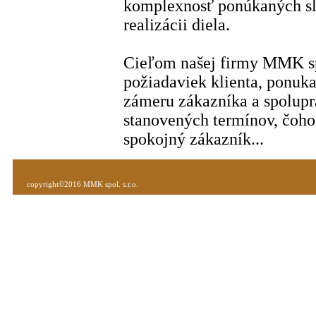
komplexnosť ponúkaných slu
realizácii diela.
Cieľom našej firmy MMK spo
požiadaviek klienta, ponuka
zámeru zákazníka a spoluprác
stanovených termínov, čoho
spokojný zákazník...
copyright©2016 MMK spol. s.r.o.