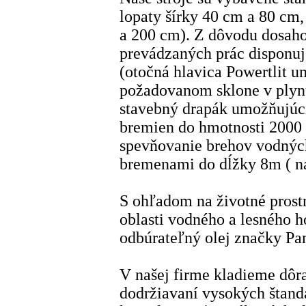
lopaty šírky 40 cm a 80 cm
a 200 cm). Z dôvodu dosaho
prevádzaných prác disponu
(otočná hlavica Powertlit 
požadovanom sklone v plynu
stavebný drapák umožňujúci
bremien do hmotnosti 2000
spevňovanie brehov vodných
bremenami do dĺžky 8m ( na
S ohľadom na životné prostr
oblasti vodného a lesného 
odbúrateľný olej značky Pa
V našej firme kladieme dôra
dodržiavaní vysokých štand