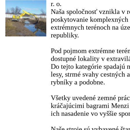
r. o.
Naša spoločnosť vznikla v 
poskytovanie komplexných s
extrémnych terénoch na úze
republiky.
Pod pojmom extrémne teré
dostupné lokality v extravil
Do tejto kategórie spadajú n
lesy, strmé svahy cestných a
rybníky a podobne.
Všetky uvedené zemné prác
kráčajúcimi bagrami Menz
ich nasadenie vo vyššie sp
Naše stroje sú vybavené št